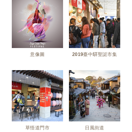
意像圖
2019臺中驛聖誔市集
草悟道門市
日風街道