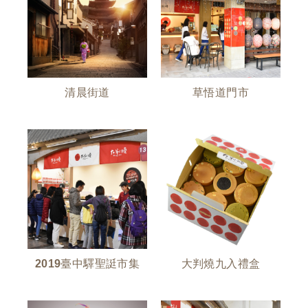
清晨街道
草悟道門市
2019臺中驛聖誔市集
大判燒九入禮盒