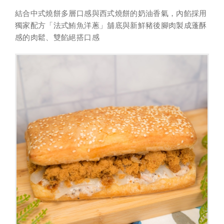
結合中式燒餅多層口感與西式燒餅的奶油香氣，內餡採用
獨家配方「法式鮪魚洋蔥」舖底與新鮮豬後腳肉製成蓬酥
感的肉鬆、雙餡絕搭口感