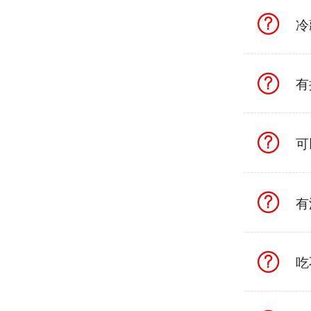
冷
有
可
有
吃