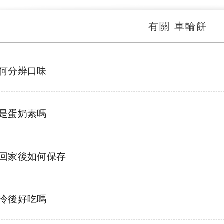
有關 車輪餅
何分辨口味
是蛋奶素嗎
回家後如何保存
冷後好吃嗎